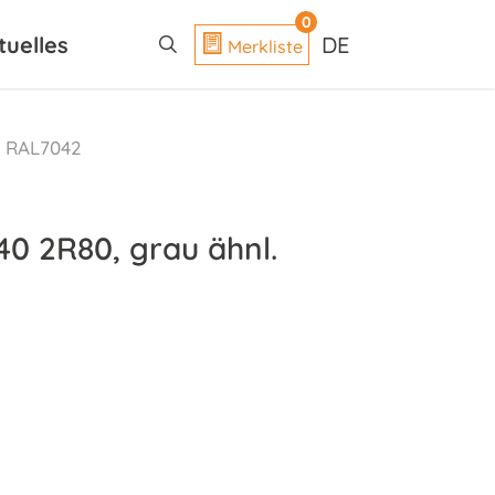
search
0
tuelles
DE
Merkliste
. RAL7042
40 2R80, grau ähnl.