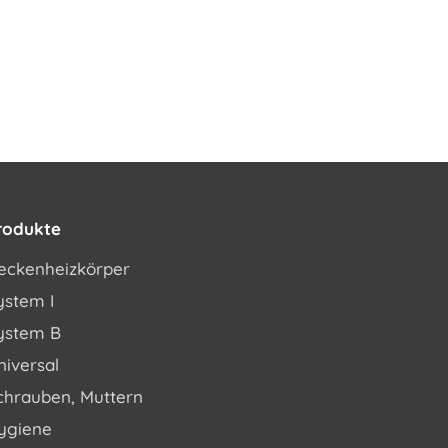
rodukte
eckenheizkörper
ystem I
ystem B
niversal
chrauben, Muttern
ygiene