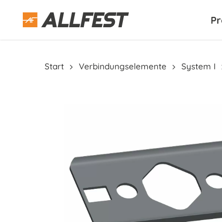
Skip
to
Pr
main
content
Start
Verbindungselemente
System I