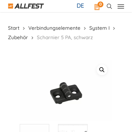
Skip
0
DE
to
main
content
Start
Verbindungselemente
System I
Zubehör
Scharnier 5 PA, schwarz