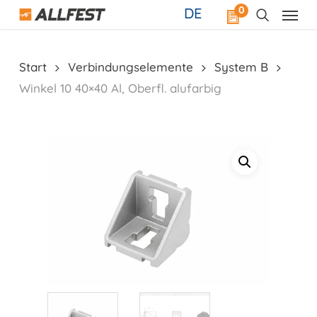
Skip
0
DE
to
main
content
Start
Verbindungselemente
System B
Winkel 10 40×40 Al, Oberfl. alufarbig