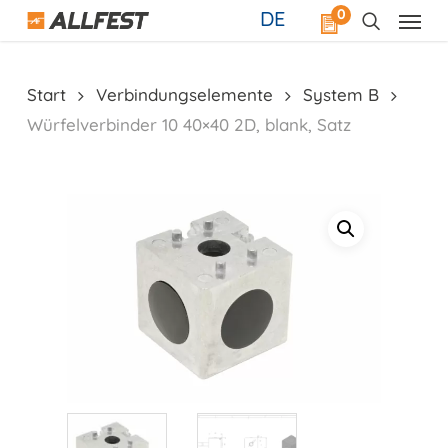
Skip
0
DE
to
main
content
Start
Verbindungselemente
System B
Würfelverbinder 10 40×40 2D, blank, Satz