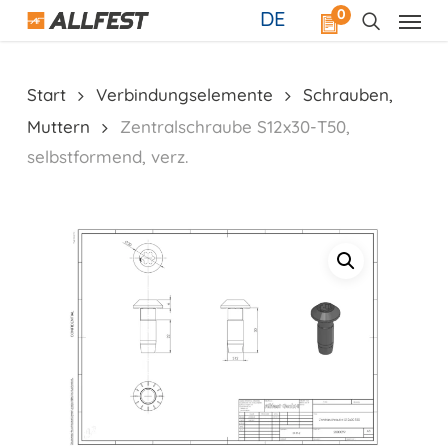
Skip
0
DE
to
main
content
Start
Verbindungselemente
Schrauben,
Muttern
Zentralschraube S12x30-T50,
selbstformend, verz.