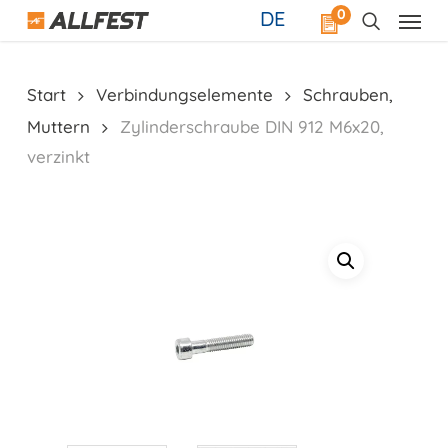
Skip
0
DE
to
main
content
Start
Verbindungselemente
Schrauben,
Muttern
Zylinderschraube DIN 912 M6x20,
verzinkt