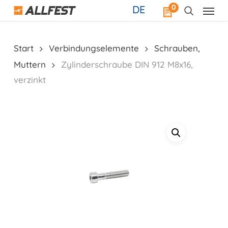
Skip
0
DE
to
main
content
Start
Verbindungselemente
Schrauben,
Muttern
Zylinderschraube DIN 912 M8x16,
verzinkt