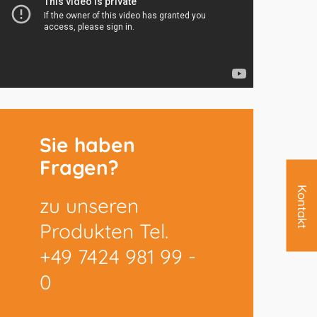
Sie haben
Fragen?
Kontakt
zu unseren
Produkten Tel.
+49 7424 981 99 -
0