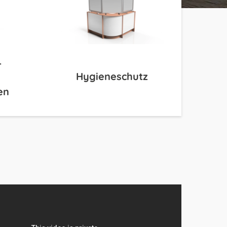
r
Hygieneschutz
en