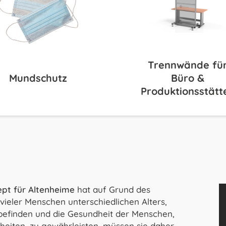
Trennwände fü
Mundschutz
Büro &
Produktionsstätt
pt für Altenheime
hat auf Grund des
ler Menschen unterschiedlichen Alters,
befinden und die Gesundheit der Menschen,
kheiten, zu gewährleisten, müssen sie daher