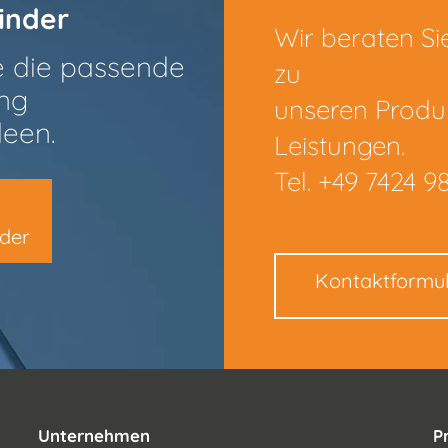
inder
Wir beraten Si
e die passende
zu
ng
unseren Produ
deen.
Leistungen.
Tel. +49 7424 98
nder
Kontaktformu
Unternehmen
P