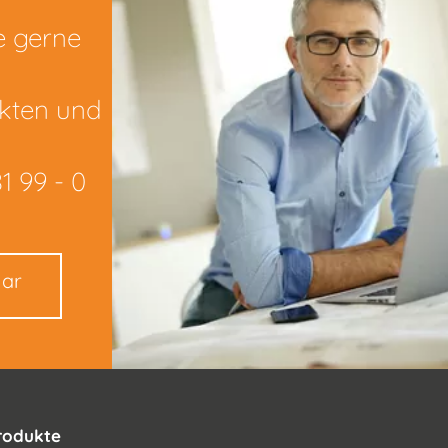
e gerne
kten und
1 99 - 0
lar
rodukte