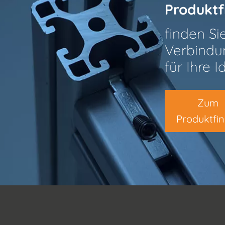
Produktf
finden Si
Verbindu
für Ihre I
Zum
Produktfi