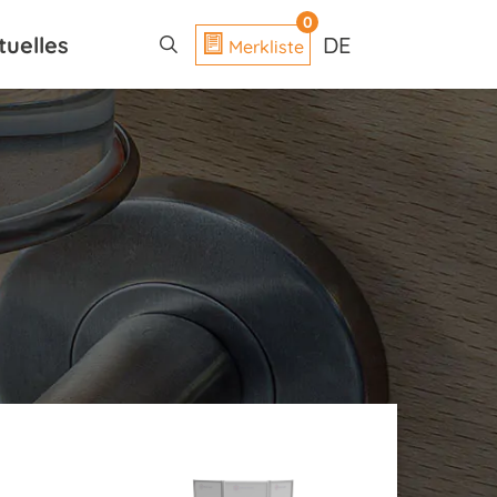
search
0
tuelles
DE
Merkliste