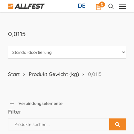
Skip
0
DE
to
main
content
0,0115
Start
Produkt Gewicht (kg)
0,0115
Verbindungselemente
Filter