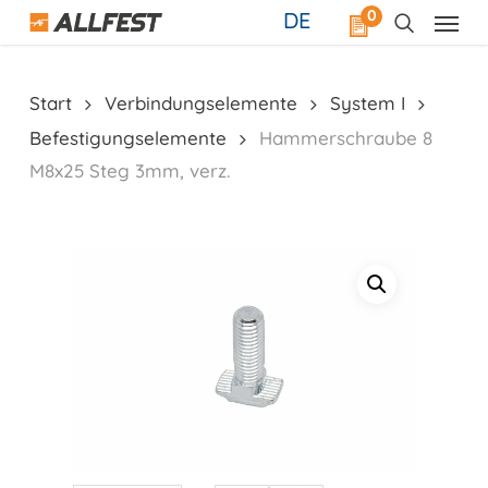
Skip
0
DE
to
main
content
Start
Verbindungselemente
System I
Befestigungselemente
Hammerschraube 8
M8x25 Steg 3mm, verz.