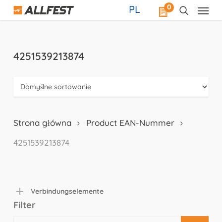
Skip
0
PL
to
main
content
4251539213874
Strona główna
Product EAN-Nummer
4251539213874
Verbindungselemente
Filter