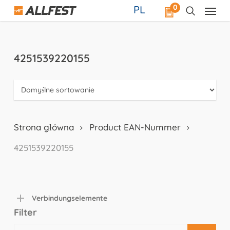
Skip
0
PL
to
main
content
4251539220155
Strona główna
Product EAN-Nummer
4251539220155
Verbindungselemente
Filter