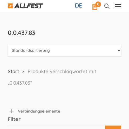
Skip
0
DE
to
main
content
0.0.437.83
Start
Produkte verschlagwortet mit
„0.0.437.83“
Verbindungselemente
Filter