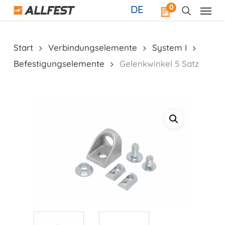
Skip
0
DE
to
main
content
Start
Verbindungselemente
System I
Befestigungselemente
Gelenkwinkel 5 Satz