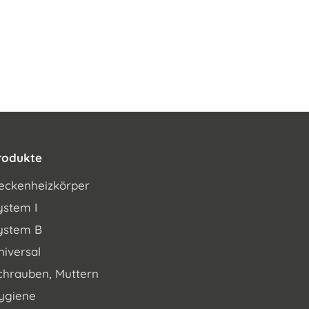
rodukte
eckenheizkörper
ystem I
ystem B
niversal
chrauben, Muttern
ygiene