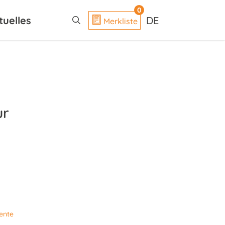
search
0
tuelles
DE
Merkliste
ur
ente