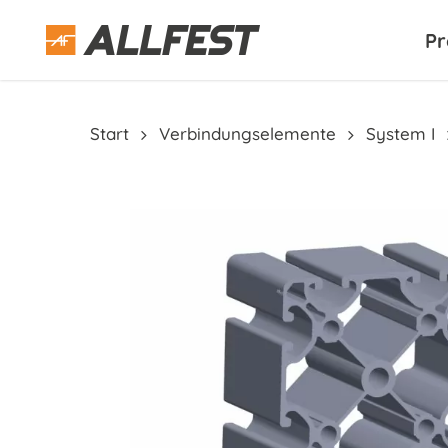
Skip
to
Pr
main
content
Start
Verbindungselemente
System I