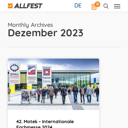
Skip
0
DE
to
main
content
Monthly Archives
Dezember 2023
42.
Motek
–
Internationale
Fachmesse
2024
42. Motek – Internationale
Fachmesse 2024