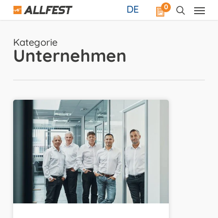
Skip
0
DE
to
main
content
Kategorie
Unternehmen
Allfest
Außendienst-
Team