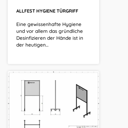
ALLFEST HYGIENE TÜRGRIFF
Eine gewissenhafte Hygiene
und vor allem das gründliche
Desinfizieren der Hände ist in
der heutigen…
Trennwände
für
Büro
und
Produktionsstätten