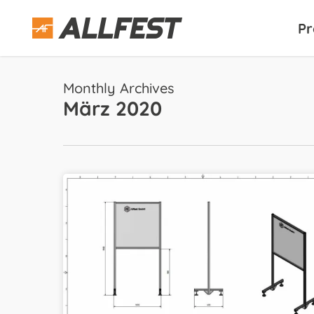
Skip
to
Pr
main
content
Monthly Archives
März 2020
Trennwände
für
Büro
und
Produktionsstätten