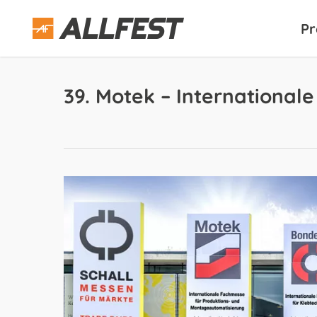
Skip
to
Pr
main
content
39. Motek – International